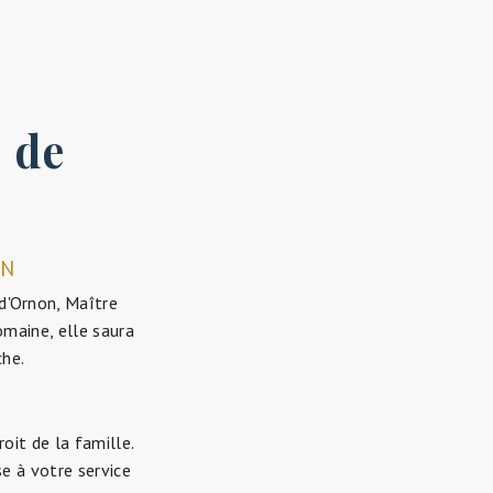
s de
ON
-d'Ornon, Maître
omaine, elle saura
che.
it de la famille.
se à votre service