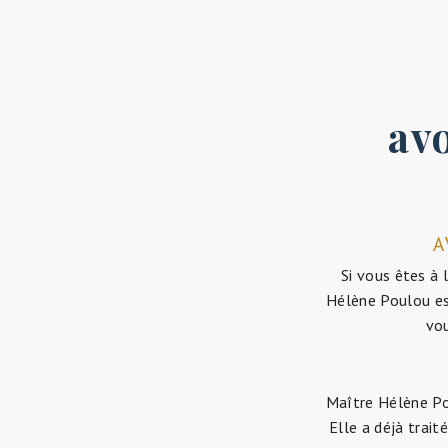
avo
A
Si vous êtes à 
Hélène Poulou est
vou
Maître Hélène Po
Elle a déjà trait