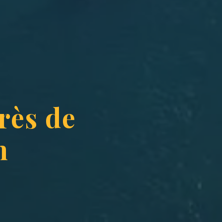
près de
n