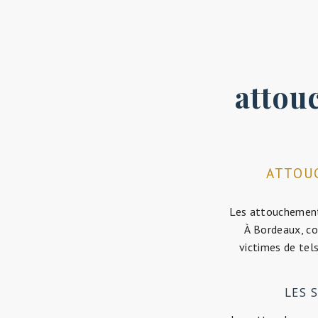
attou
ATTOUC
Les attouchements
À Bordeaux, c
victimes de tel
LES 