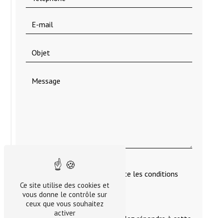
En cochant cette case, j'accepte les conditions
particulières ci-dessous **
Ce site utilise des cookies et
vous donne le contrôle sur
ceux que vous souhaitez
activer