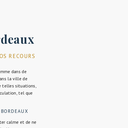
rdeaux
VOS RECOURS
comme dans de
ns la ville de
 telles situations,
culation, tel que
À BORDEAUX
ster calme et de ne