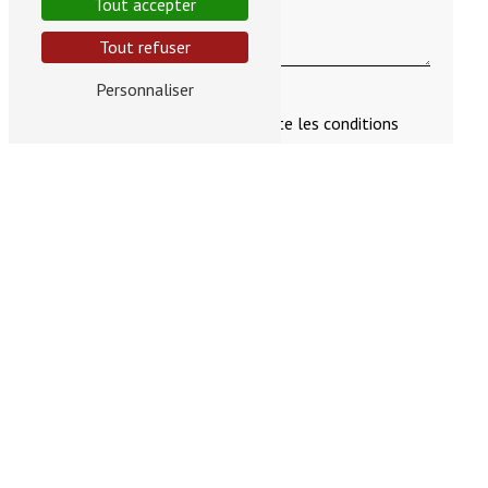
Tout accepter
Tout refuser
Personnaliser
En cochant cette case, j'accepte les conditions
particulières ci-dessous **
Vous n'êtes pas un robot, veuillez répondre à cette
question : combien font cinq plus six ?
ENVOYER
** Les données personnelles communiquées sont nécessaires aux fins de vous
contacter et sont enregistrées dans un fichier informatisé. Elles sont destinées à
Maître Hélène Poulou et ses sous-traitants dans le seul but de répondre à votre