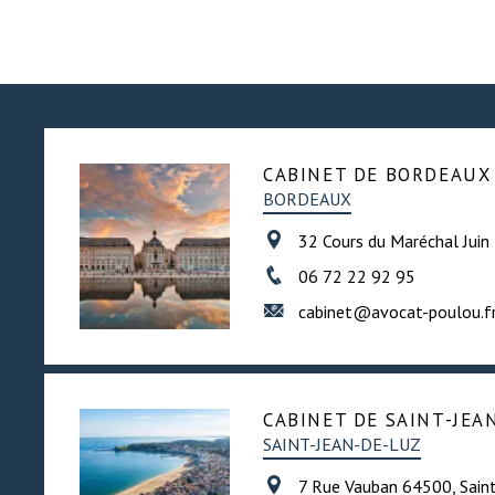
CABINET DE BORDEAUX
BORDEAUX
32 Cours du Maréchal Jui
06 72 22 92 95
cabinet@avocat-poulou.f
CABINET DE SAINT-JEA
SAINT-JEAN-DE-LUZ
7 Rue Vauban 64500, Sain