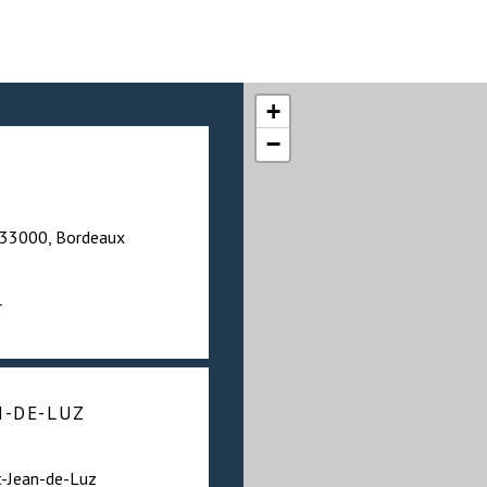
+
−
n 33000, Bordeaux
r
N-DE-LUZ
t-Jean-de-Luz