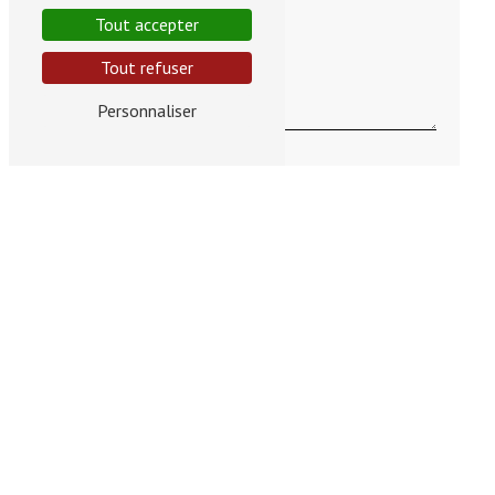
Tout accepter
Tout refuser
Personnaliser
En cochant cette case, j'accepte les conditions
particulières ci-dessous **
Vous n'êtes pas un robot, veuillez répondre à cette
question : combien font sept plus cinq ?
ENVOYER