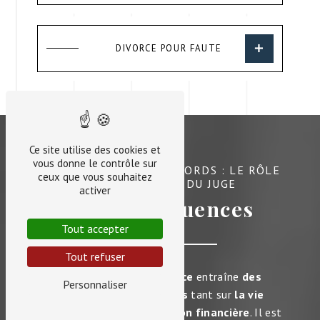
DIVORCE POUR FAUTE
Ce site utilise des cookies et
vous donne le contrôle sur
SÉPARATION ET DÉSACCORDS : LE RÔLE
ceux que vous souhaitez
DES AVOCATS ET DU JUGE
activer
Les conséquences
Tout accepter
Tout refuser
Une
procédure de divorce
entraîne
des
Personnaliser
conséquences juridiques
tant sur
la vie
familiale
que sur
la situation financière
. Il est