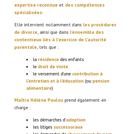
expertise reconnue
et
des compétences
spécialisées
.
Elle intervient notamment dans
les procédures
de divorce
, ainsi que dans
l’ensemble des
contentieux liés à l’exercice de l’autorité
parentale
, tels que :
la
résidence
des enfants
le
droit de visite
le versement d’une
contribution à
l’entretien et à l’éducation
(ou
pension
alimentaire
)
Maître Hélène Poulou
prend également en
charge :
les démarches d’
adoption
les litiges
successoraux
les demandes de
changement de nom