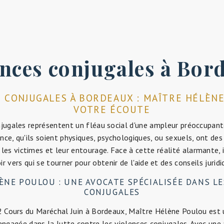
ences conjugales à Bor
 CONJUGALES À BORDEAUX : MAÎTRE HÉLÈN
VOTRE ÉCOUTE
njugales représentent un fléau social d'une ampleur préoccupant
nce, qu'ils soient physiques, psychologiques, ou sexuels, ont d
 les victimes et leur entourage. Face à cette réalité alarmante, i
ir vers qui se tourner pour obtenir de l'aide et des conseils juridi
ÈNE POULOU : UNE AVOCATE SPÉCIALISÉE DANS LE
CONJUGALES
2 Cours du Maréchal Juin à Bordeaux, Maître Hélène Poulou est
ngagée dans la lutte contre les violences conjugales. Avec un