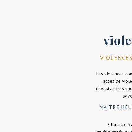
viol
VIOLENCES
Les violences co
actes de viole
dévastatrices sur
savo
MAÎTRE HÉL
Située au 3
expérimentée et e