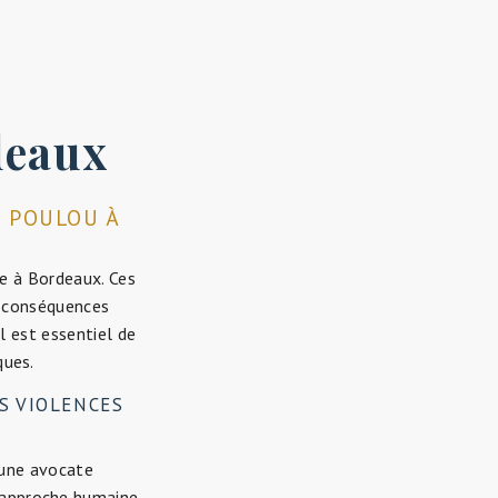
deaux
E POULOU À
e à Bordeaux. Ces
es conséquences
l est essentiel de
ques.
S VIOLENCES
 une avocate
e approche humaine