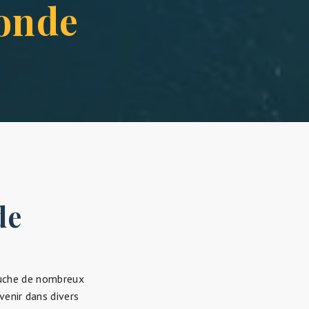
de
ouche de nombreux
venir dans divers
nes plus rurales.
es physiques aux
vent être commis
 les victimes.