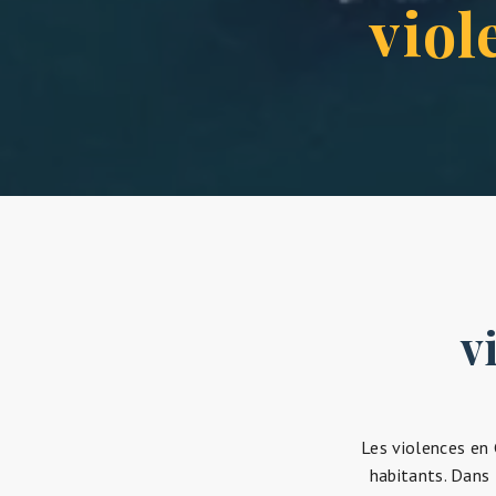
v
Les violences en
habitants. Dans 
contextes, que c
Les violences e
violences verba
dans la sphèr