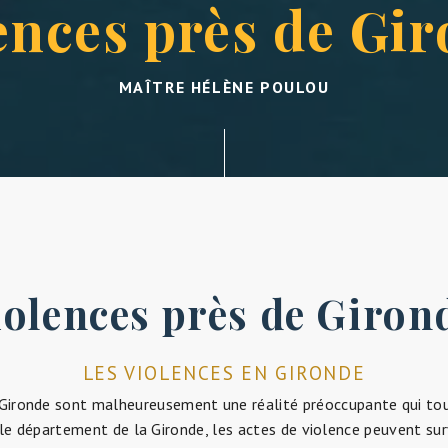
iolences près de Giron
LES VIOLENCES EN GIRONDE
 Gironde sont malheureusement une réalité préoccupante qui t
le département de la Gironde, les actes de violence peuvent sur
e soit dans les grandes villes telles que Bordeaux ou dans les zo
LES DIFFÉRENTS TYPES DE VIOLENCES
n Gironde peuvent revêtir différentes formes, allant des violenc
les en passant par les violences psychologiques. Ces actes peu
e publique ou privée, et avoir des conséquences dévastatrices sur
LES CONSÉQUENCES DES VIOLENCES