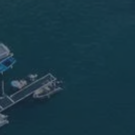
ences près de Gi
MAÎTRE HÉLÈNE POULOU