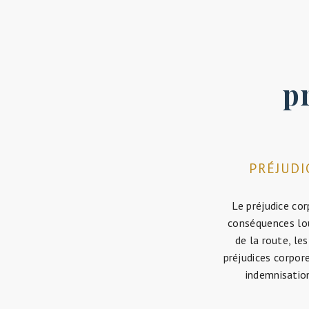
p
PRÉJUDI
Le préjudice co
conséquences lour
de la route, le
préjudices corpore
indemnisation