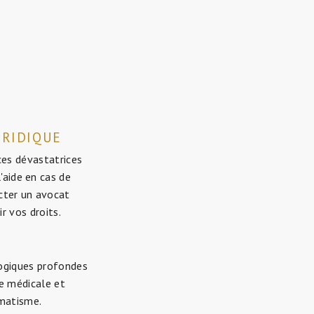
URIDIQUE
ces dévastatrices
'aide en cas de
acter un avocat
r vos droits.
logiques profondes
ge médicale et
umatisme.