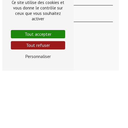
Ce site utilise des cookies et
vous donne le contrôle sur
ceux que vous souhaitez
activer
Tout accepter
Tout refuser
Personnaliser
En cochant cette case, j'accepte les conditions
particulières ci-dessous **
Vous n'êtes pas un robot, veuillez répondre à cette
question : combien font sept plus huit ?