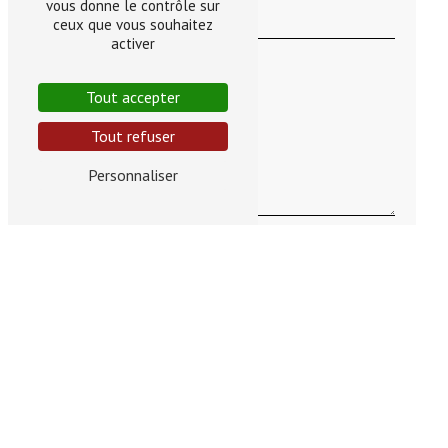
vous donne le contrôle sur
ceux que vous souhaitez
activer
Tout accepter
Tout refuser
Personnaliser
En cochant cette case, j'accepte les conditions
particulières ci-dessous **
Vous n'êtes pas un robot, veuillez répondre à cette
question : combien font trois plus zéro ?