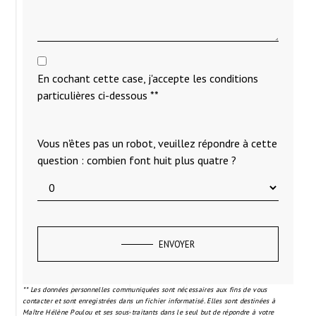
message. Les données collectées seront communiquées aux seuls destinataires
suivants: Maître Hélène Poulou 32 Cours du Maréchal Juin 33000 Bordeaux
cabinet@avocat-poulou.fr. Vous disposez de droits d’accès, de rectification,
d’effacement, de portabilité, de limitation, d’opposition, de retrait de votre
consentement à tout moment et du droit d’introduire une réclamation auprès d’une
autorité de contrôle, ainsi que d’organiser le sort de vos données post-mortem. Vous
pouvez exercer ces droits par voie postale à l'adresse 32 Cours du Maréchal Juin
33000 Bordeaux ou par courrier électronique à l'adresse cabinet@avocat-poulou.fr.
Un justificatif d'identité pourra vous être demandé. Nous conservons vos données
pendant la période de prise de contact puis pendant la durée de prescription légale
aux fins probatoires et de gestion des contentieux. Vous avez le droit de vous inscrire
sur la liste d'opposition au démarchage téléphonique, disponible à cette adresse :
Bloctel.gouv.fr
. Consultez le site cnil.fr pour plus d’informations sur vos droits.
NOUS INTERVENONS SUR
CES VILLES