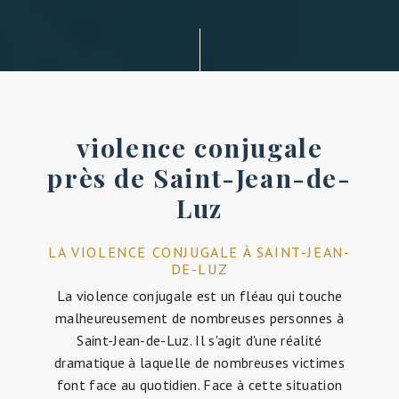
difficile, il est essentiel de pouvoir compter sur
des professionnels qualifiés et compétents pour
accompagner les victimes et les aider à sortir de
cette spirale de violence.
LES DIFFÉRENTES FORMES DE
VIOLENCE CONJUGALE
La violence conjugale peut revêtir de
nombreuses formes, qu'elles soient physiques,
psychologiques, sexuelles, économiques ou
encore sociales. Il est crucial de reconnaître les
signes de cette violence pour pouvoir agir au
plus vite et protéger les victimes.
MAÎTRE HÉLÈNE POULOU: VOTRE
AVOCATE À SAINT-JEAN-DE-LUZ
Installée à Bordeaux, Maître Hélène Poulou est
une avocate spécialisée dans la lutte contre la
violence conjugale. Avec empathie et