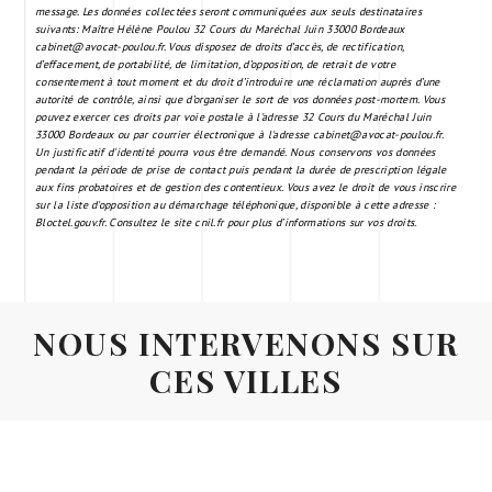
Mérignac
Bordeaux-centre
Talence
Villenave-d'Ornon
Bordeaux
Pessac
Gironde
Libourne