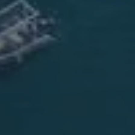
violence conjugale près
de Saint-Jean-de-Luz
MAÎTRE HÉLÈNE POULOU