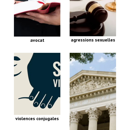
escroquerie
meurtre
préjudice corporel